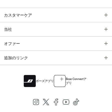
T
カスタマーケア
T
当社
T
オファー
T
追加のリンク
Bose Connectア
ボーズアプリ
プリ