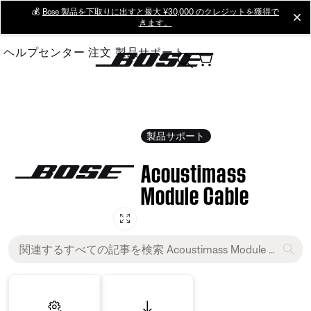
Skip
💰
Bose 製品を下取りに出すと最大 ¥30,000 のクレジットを獲得で
cl
きます。
to
Main
ヘルプセンター
注文
製品サポート
製品サポート
Acoustimass
Module Cable