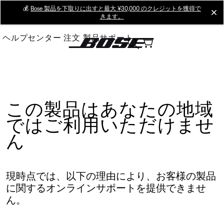
Skip
💰
Bose 製品を下取りに出すと最大 ¥30,000 のクレジットを獲得で
cl
きます。
to
Main
ヘルプセンター
注文
製品サポート
この製品はあなたの地域
ではご利用いただけませ
ん
現時点では、以下の理由により、お客様の製品
に関するオンラインサポートを提供できませ
ん。