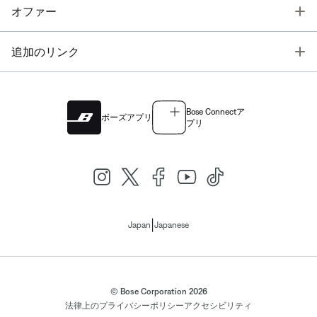
T
オファー
T
追加のリンク
Bose Connectア
ボーズアプリ
プリ
|
Japan
Japanese
© Bose Corporation 2026
法律上の
プライバシーポリシー
アクセシビリティ