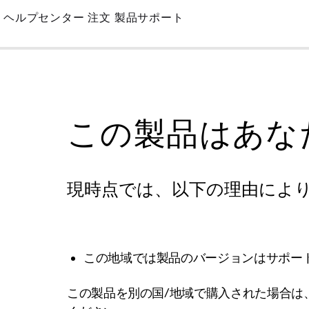
Skip
ヘルプセンター
注文
製品サポート
to
Main
この製品はあな
現時点では、以下の理由によ
この地域では製品のバージョンはサポー
この製品を別の国/地域で購入された場合は