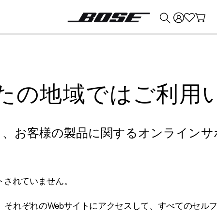
💰
Bose 製品を下取りに出すと最大 ¥30,000 のクレジットを獲得できます。
たの地域ではご利用
り、お客様の製品に関するオンラインサ
トされていません。
、それぞれのWebサイトにアクセスして、すべてのセル