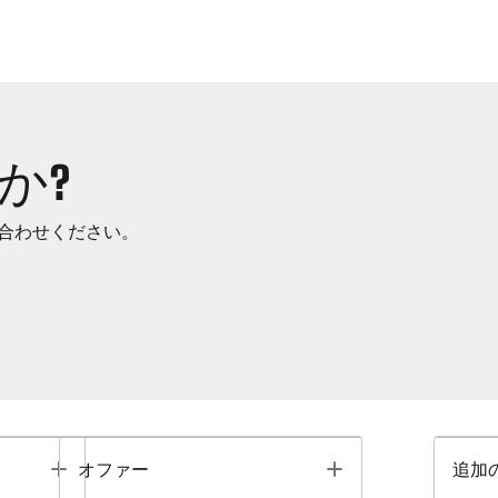
か?
合わせください。
Toggle
Toggle
オファー
追加