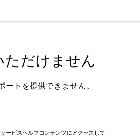
cl
いただけません
ポートを提供できません。
フサービスヘルプコンテンツにアクセスして