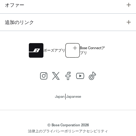
T
オファー
T
追加のリンク
Bose Connectア
ボーズアプリ
プリ
|
Japan
Japanese
© Bose Corporation 2026
法律上の
プライバシーポリシー
アクセシビリティ