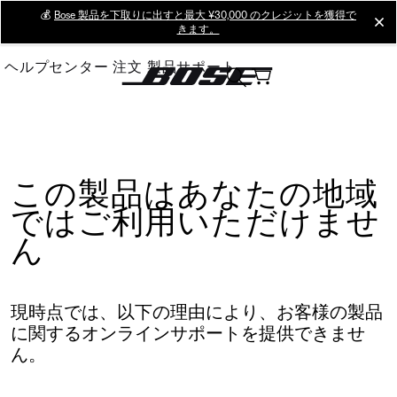
Skip
💰
Bose 製品を下取りに出すと最大 ¥30,000 のクレジットを獲得で
cl
きます。
to
Main
ヘルプセンター
注文
製品サポート
この製品はあなたの地域
ではご利用いただけませ
ん
現時点では、以下の理由により、お客様の製品
に関するオンラインサポートを提供できませ
ん。