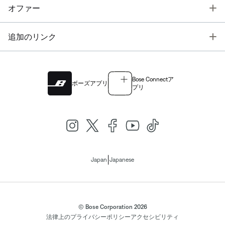
T
オファー
T
追加のリンク
Bose Connectア
ボーズアプリ
プリ
|
Japan
Japanese
© Bose Corporation 2026
法律上の
プライバシーポリシー
アクセシビリティ