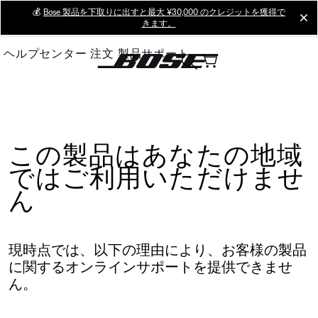
Skip
💰
Bose 製品を下取りに出すと最大 ¥30,000 のクレジットを獲得で
cl
きます。
to
Main
ヘルプセンター
注文
製品サポート
この製品はあなたの地域
ではご利用いただけませ
ん
現時点では、以下の理由により、お客様の製品
に関するオンラインサポートを提供できませ
ん。