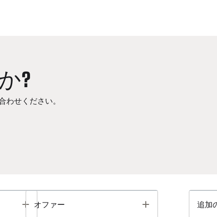
か?
合わせください。
Toggle
Toggle
オファー
追加