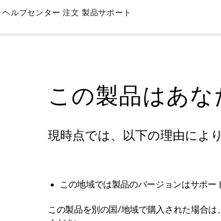
Skip
ヘルプセンター
注文
製品サポート
to
Main
この製品はあな
現時点では、以下の理由によ
この地域では製品のバージョンはサポー
この製品を別の国/地域で購入された場合は