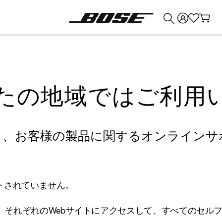
💰
Bose 製品を下取りに出すと最大 ¥30,000 のクレジットを獲得できます。
たの地域ではご利用
り、お客様の製品に関するオンラインサ
トされていません。
、それぞれのWebサイトにアクセスして、すべてのセル