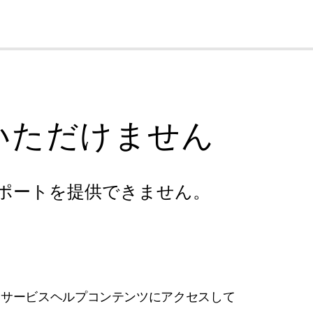
cl
いただけません
ポートを提供できません。
フサービスヘルプコンテンツにアクセスして