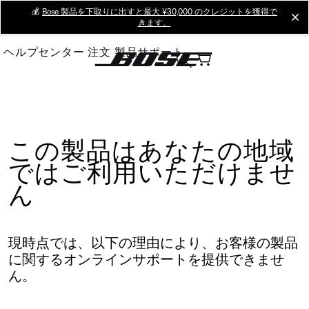
Skip
💰
Bose 製品を下取りに出すと最大 ¥30,000 のクレジットを獲得で
cl
きます。
to
Main
ヘルプセンター
注文
製品サポート
この製品はあなたの地域
ではご利用いただけませ
ん
現時点では、以下の理由により、お客様の製品
に関するオンラインサポートを提供できませ
ん。