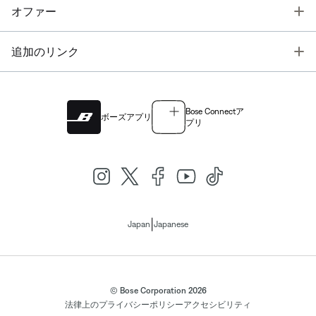
T
オファー
T
追加のリンク
Bose Connectア
ボーズアプリ
プリ
|
Japan
Japanese
© Bose Corporation 2026
法律上の
プライバシーポリシー
アクセシビリティ