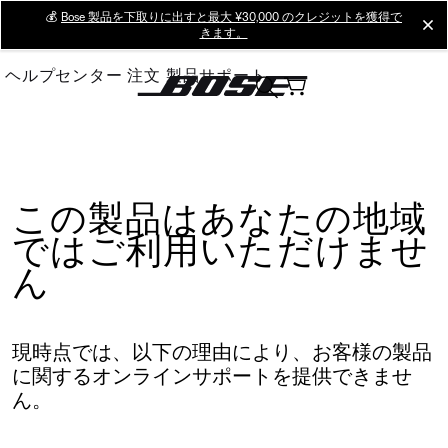
Skip
💰
Bose 製品を下取りに出すと最大 ¥30,000 のクレジットを獲得で
cl
きます。
to
Main
ヘルプセンター
注文
製品サポート
この製品はあなたの地域
ではご利用いただけませ
ん
現時点では、以下の理由により、お客様の製品
に関するオンラインサポートを提供できませ
ん。