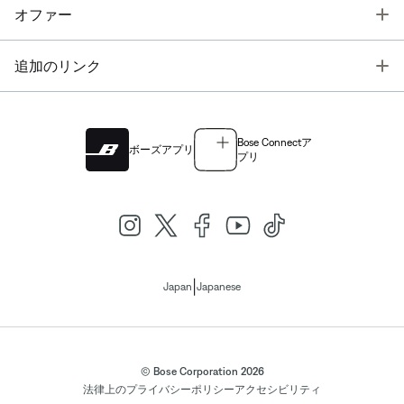
T
オファー
T
追加のリンク
Bose Connectア
ボーズアプリ
プリ
|
Japan
Japanese
© Bose Corporation 2026
法律上の
プライバシーポリシー
アクセシビリティ