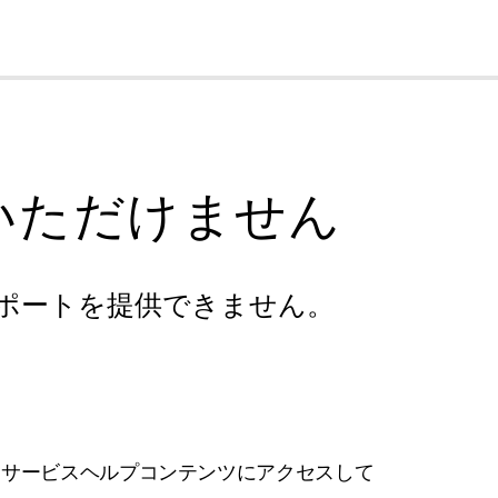
cl
いただけません
ポートを提供できません。
フサービスヘルプコンテンツにアクセスして