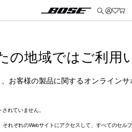
💰
Bose 製品を下取りに出すと最大 ¥30,000 のクレジットを獲得できます。
たの地域ではご利用
り、お客様の製品に関するオンラインサ
トされていません。
、それぞれのWebサイトにアクセスして、すべてのセル