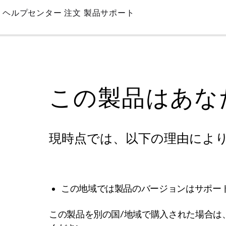
Skip
ヘルプセンター
注文
製品サポート
to
Main
この製品はあな
現時点では、以下の理由によ
この地域では製品のバージョンはサポー
この製品を別の国/地域で購入された場合は