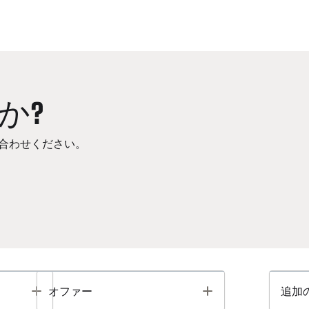
か?
合わせください。
Toggle
Toggle
オファー
追加