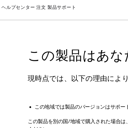
Skip
ヘルプセンター
注文
製品サポート
to
Main
この製品はあな
現時点では、以下の理由によ
この地域では製品のバージョンはサポー
この製品を別の国/地域で購入された場合は