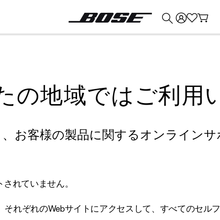
💰
Bose 製品を下取りに出すと最大 ¥30,000 のクレジットを獲得できます。
たの地域ではご利用
り、お客様の製品に関するオンラインサ
トされていません。
、それぞれのWebサイトにアクセスして、すべてのセル