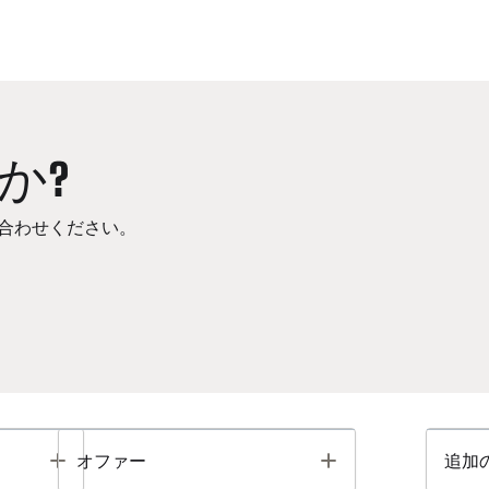
か?
合わせください。
Toggle
Toggle
オファー
追加