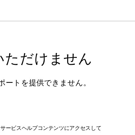
cl
いただけません
ポートを提供できません。
フサービスヘルプコンテンツにアクセスして