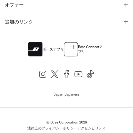
T
オファー
T
追加のリンク
Bose Connectア
ボーズアプリ
プリ
|
Japan
Japanese
© Bose Corporation 2026
法律上の
プライバシーポリシー
アクセシビリティ