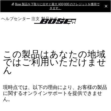
Skip
💰
Bose 製品を下取りに出すと最大 ¥30,000 のクレジットを獲得で
cl
きます。
to
Main
ヘルプセンター
注文
製品サポート
この製品はあなたの地域
ではご利用いただけませ
ん
現時点では、以下の理由により、お客様の製品
に関するオンラインサポートを提供できませ
ん。