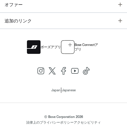
T
オファー
T
追加のリンク
Bose Connectア
ボーズアプリ
プリ
|
Japan
Japanese
© Bose Corporation 2026
法律上の
プライバシーポリシー
アクセシビリティ