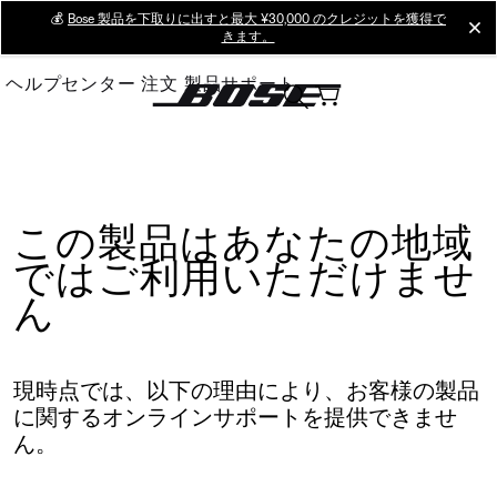
Skip
💰
Bose 製品を下取りに出すと最大 ¥30,000 のクレジットを獲得で
cl
きます。
to
Main
ヘルプセンター
注文
製品サポート
この製品はあなたの地域
ではご利用いただけませ
ん
現時点では、以下の理由により、お客様の製品
に関するオンラインサポートを提供できませ
ん。