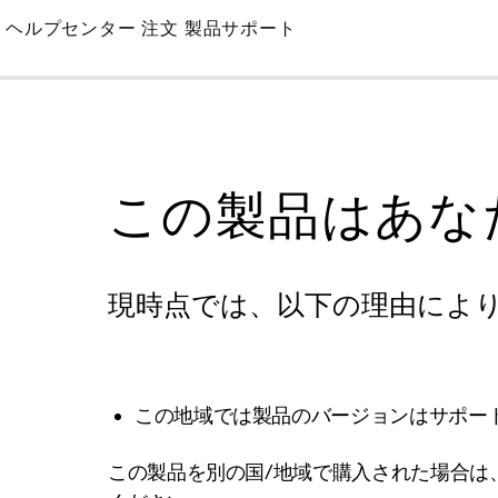
Skip
ヘルプセンター
注文
製品サポート
to
Main
この製品はあな
現時点では、以下の理由によ
この地域では製品のバージョンはサポー
この製品を別の国/地域で購入された場合は