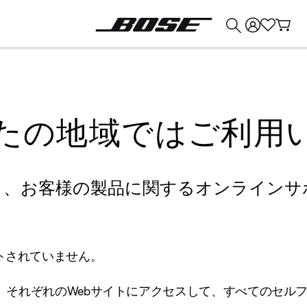
💰
Bose 製品を下取りに出すと最大 ¥30,000 のクレジットを獲得できます。
たの地域ではご利用
り、お客様の製品に関するオンラインサ
トされていません。
、それぞれのWebサイトにアクセスして、すべてのセル