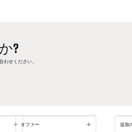
か?
合わせください。
Toggle
Toggle
オファー
追加