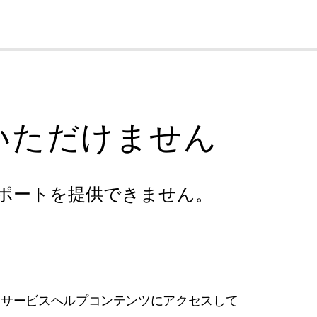
cl
いただけません
ポートを提供できません。
フサービスヘルプコンテンツにアクセスして