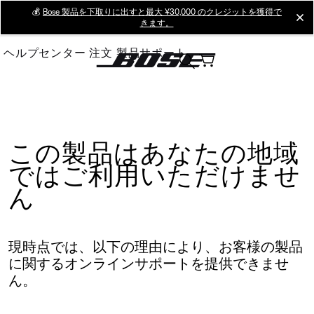
Skip
💰
Bose 製品を下取りに出すと最大 ¥30,000 のクレジットを獲得で
cl
きます。
to
Main
ヘルプセンター
注文
製品サポート
この製品はあなたの地域
ではご利用いただけませ
ん
現時点では、以下の理由により、お客様の製品
に関するオンラインサポートを提供できませ
ん。