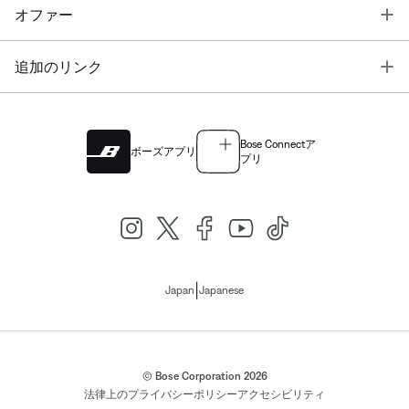
T
オファー
T
追加のリンク
Bose Connectア
ボーズアプリ
プリ
|
Japan
Japanese
© Bose Corporation 2026
法律上の
プライバシーポリシー
アクセシビリティ