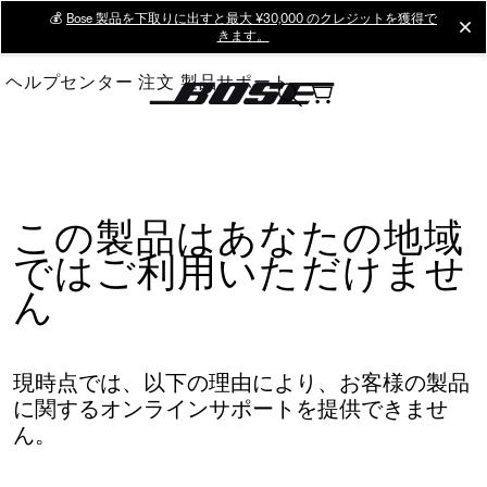
Skip
💰
Bose 製品を下取りに出すと最大 ¥30,000 のクレジットを獲得で
cl
きます。
to
Main
ヘルプセンター
注文
製品サポート
この製品はあなたの地域
ではご利用いただけませ
ん
現時点では、以下の理由により、お客様の製品
に関するオンラインサポートを提供できませ
ん。