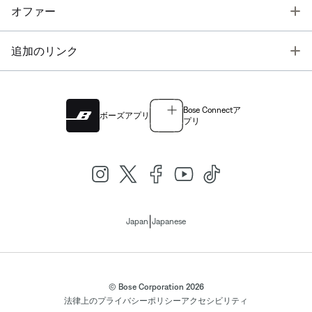
T
オファー
T
追加のリンク
Bose Connectア
ボーズアプリ
プリ
|
Japan
Japanese
© Bose Corporation 2026
法律上の
プライバシーポリシー
アクセシビリティ