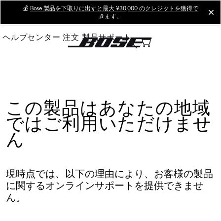
Skip
💰
Bose 製品を下取りに出すと最大 ¥30,000 のクレジットを獲得で
cl
きます。
to
Main
ヘルプセンター
注文
製品サポート
この製品はあなたの地域
ではご利用いただけませ
ん
現時点では、以下の理由により、お客様の製品
に関するオンラインサポートを提供できませ
ん。