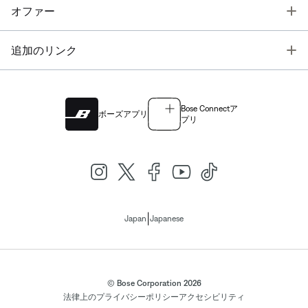
T
オファー
T
追加のリンク
Bose Connectア
ボーズアプリ
プリ
|
Japan
Japanese
© Bose Corporation 2026
法律上の
プライバシーポリシー
アクセシビリティ