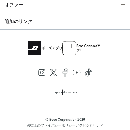
T
オファー
T
追加のリンク
Bose Connectア
ボーズアプリ
プリ
|
Japan
Japanese
© Bose Corporation 2026
法律上の
プライバシーポリシー
アクセシビリティ