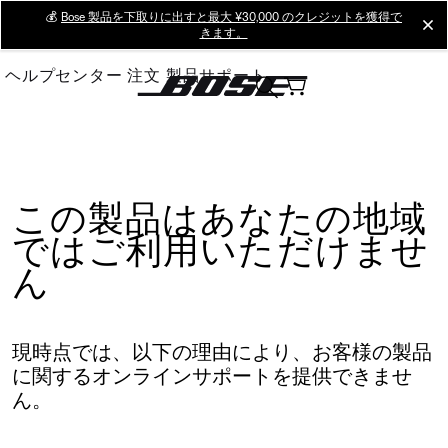
Skip
💰
Bose 製品を下取りに出すと最大 ¥30,000 のクレジットを獲得で
cl
きます。
to
Main
ヘルプセンター
注文
製品サポート
この製品はあなたの地域
ではご利用いただけませ
ん
現時点では、以下の理由により、お客様の製品
に関するオンラインサポートを提供できませ
ん。