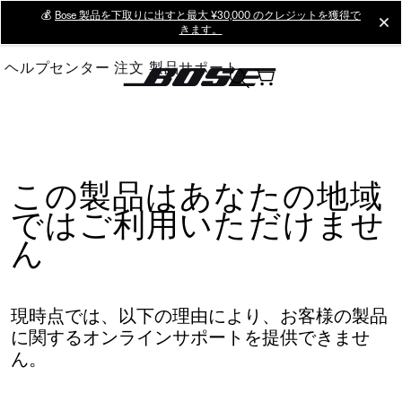
Skip
💰
Bose 製品を下取りに出すと最大 ¥30,000 のクレジットを獲得で
cl
きます。
to
Main
ヘルプセンター
注文
製品サポート
この製品はあなたの地域
ではご利用いただけませ
ん
現時点では、以下の理由により、お客様の製品
に関するオンラインサポートを提供できませ
ん。