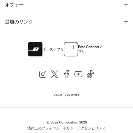
T
オファー
T
追加のリンク
Bose Connectア
ボーズアプリ
プリ
|
Japan
Japanese
© Bose Corporation 2026
法律上の
プライバシーポリシー
アクセシビリティ