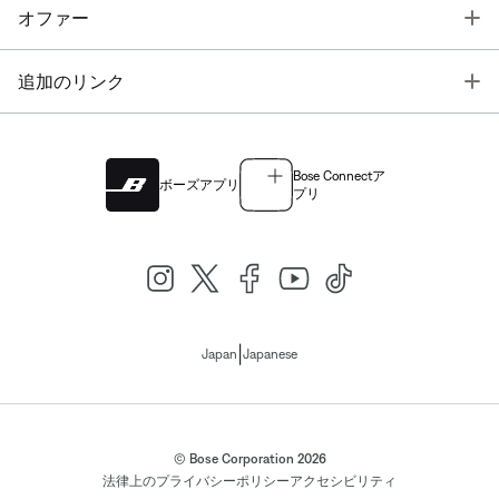
T
オファー
T
追加のリンク
Bose Connectア
ボーズアプリ
プリ
|
Japan
Japanese
© Bose Corporation 2026
法律上の
プライバシーポリシー
アクセシビリティ