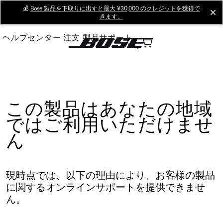
Skip
💰
Bose 製品を下取りに出すと最大 ¥30,000 のクレジットを獲得で
cl
きます。
to
Main
ヘルプセンター
注文
製品サポート
この製品はあなたの地域
ではご利用いただけませ
ん
現時点では、以下の理由により、お客様の製品
に関するオンラインサポートを提供できませ
ん。