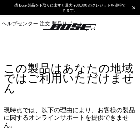
Skip
💰
Bose 製品を下取りに出すと最大 ¥30,000 のクレジットを獲得で
cl
きます。
to
Main
ヘルプセンター
注文
製品サポート
この製品はあなたの地域
ではご利用いただけませ
ん
現時点では、以下の理由により、お客様の製品
に関するオンラインサポートを提供できませ
ん。