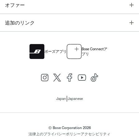
T
オファー
T
追加のリンク
Bose Connectア
ボーズアプリ
プリ
|
Japan
Japanese
© Bose Corporation 2026
法律上の
プライバシーポリシー
アクセシビリティ