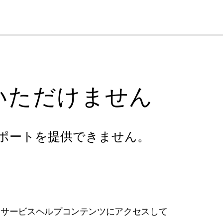
cl
いただけません
ポートを提供できません。
フサービスヘルプコンテンツにアクセスして