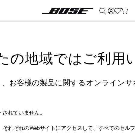
💰
Bose 製品を下取りに出すと最大 ¥30,000 のクレジットを獲得できます。
たの地域ではご利用
り、お客様の製品に関するオンラインサ
トされていません。
、それぞれのWebサイトにアクセスして、すべてのセル