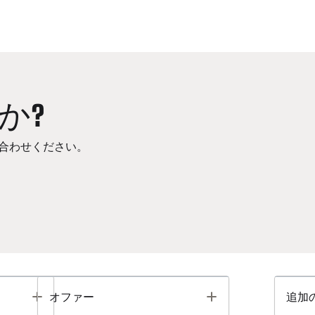
か?
合わせください。
Toggle
Toggle
オファー
追加