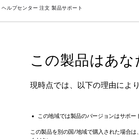
Skip
ヘルプセンター
注文
製品サポート
to
Main
この製品はあな
現時点では、以下の理由によ
この地域では製品のバージョンはサポー
この製品を別の国/地域で購入された場合は