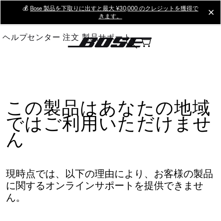
Skip
💰
Bose 製品を下取りに出すと最大 ¥30,000 のクレジットを獲得で
cl
きます。
to
Main
ヘルプセンター
注文
製品サポート
この製品はあなたの地域
ではご利用いただけませ
ん
現時点では、以下の理由により、お客様の製品
に関するオンラインサポートを提供できませ
ん。