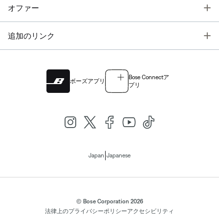
T
オファー
T
追加のリンク
Bose Connectア
ボーズアプリ
プリ
|
Japan
Japanese
© Bose Corporation 2026
法律上の
プライバシーポリシー
アクセシビリティ