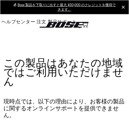
Skip
💰
Bose 製品を下取りに出すと最大 ¥30,000 のクレジットを獲得で
cl
きます。
to
Main
ヘルプセンター
注文
製品サポート
この製品はあなたの地域
ではご利用いただけませ
ん
現時点では、以下の理由により、お客様の製品
に関するオンラインサポートを提供できませ
ん。