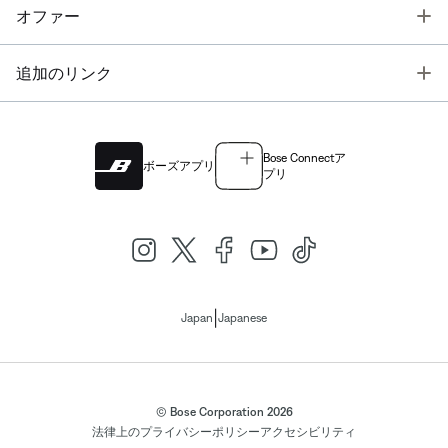
T
オファー
T
追加のリンク
Bose Connectア
ボーズアプリ
プリ
|
Japan
Japanese
© Bose Corporation 2026
法律上の
プライバシーポリシー
アクセシビリティ