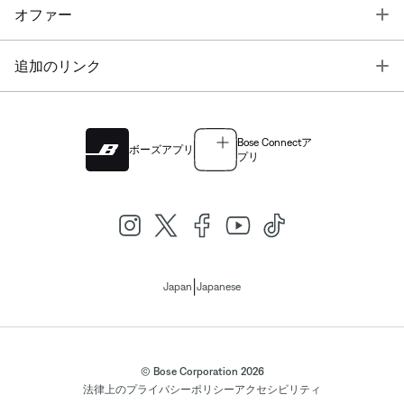
T
オファー
T
追加のリンク
Bose Connectア
ボーズアプリ
プリ
|
Japan
Japanese
© Bose Corporation 2026
法律上の
プライバシーポリシー
アクセシビリティ