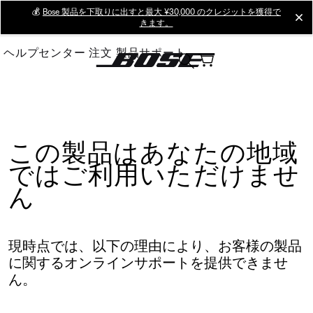
Skip
💰
Bose 製品を下取りに出すと最大 ¥30,000 のクレジットを獲得で
cl
きます。
to
Main
ヘルプセンター
注文
製品サポート
この製品はあなたの地域
ではご利用いただけませ
ん
現時点では、以下の理由により、お客様の製品
に関するオンラインサポートを提供できませ
ん。