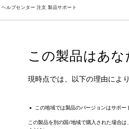
Skip
ヘルプセンター
注文
製品サポート
to
Main
この製品はあな
現時点では、以下の理由によ
この地域では製品のバージョンはサポー
この製品を別の国/地域で購入された場合は