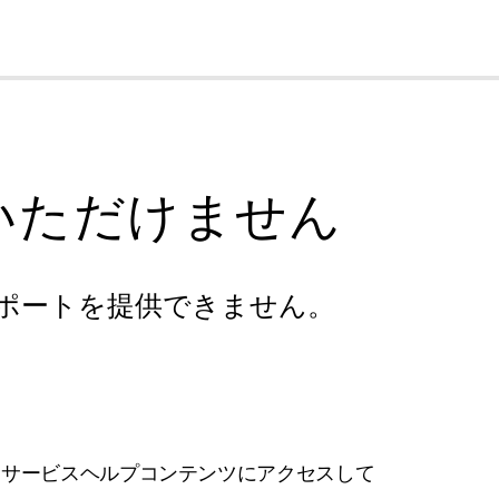
cl
いただけません
ポートを提供できません。
フサービスヘルプコンテンツにアクセスして