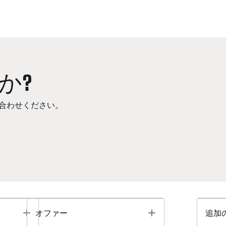
か?
合わせください。
Toggle
Toggle
オファー
追加