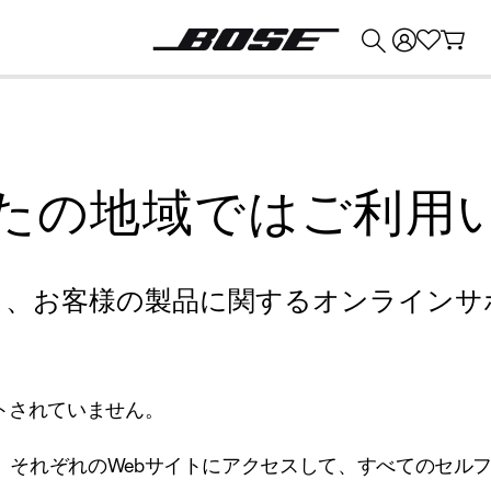
💰
Bose 製品を下取りに出すと最大 ¥30,000 のクレジットを獲得できます。
たの地域ではご利用
り、お客様の製品に関するオンラインサ
トされていません。
、それぞれのWebサイトにアクセスして、すべてのセル