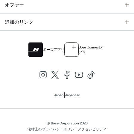
T
オファー
T
追加のリンク
Bose Connectア
ボーズアプリ
プリ
|
Japan
Japanese
© Bose Corporation 2026
法律上の
プライバシーポリシー
アクセシビリティ