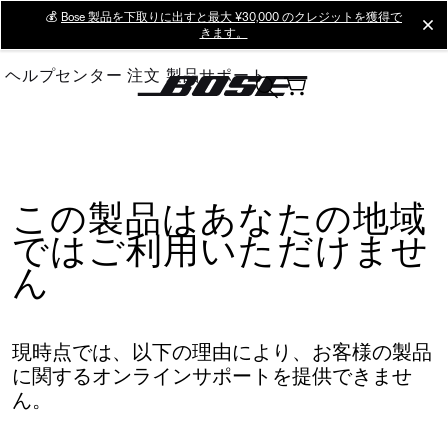
Skip
💰
Bose 製品を下取りに出すと最大 ¥30,000 のクレジットを獲得で
cl
きます。
to
Main
ヘルプセンター
注文
製品サポート
この製品はあなたの地域
ではご利用いただけませ
ん
現時点では、以下の理由により、お客様の製品
に関するオンラインサポートを提供できませ
ん。