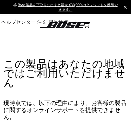
Skip
💰
Bose 製品を下取りに出すと最大 ¥30,000 のクレジットを獲得で
cl
きます。
to
Main
ヘルプセンター
注文
製品サポート
この製品はあなたの地域
ではご利用いただけませ
ん
現時点では、以下の理由により、お客様の製品
に関するオンラインサポートを提供できませ
ん。