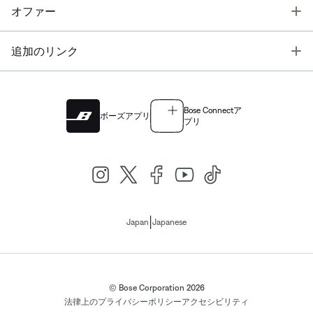
T
オファー
T
追加のリンク
Bose Connectア
ボーズアプリ
プリ
|
Japan
Japanese
© Bose Corporation 2026
法律上の
プライバシーポリシー
アクセシビリティ