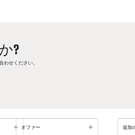
か?
合わせください。
Toggle
Toggle
オファー
追加