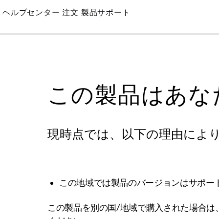
Skip
ヘルプセンター
注文
製品サポート
to
Main
この製品はあな
現時点では、以下の理由によ
この地域では製品のバージョンはサポー
この製品を別の国/地域で購入された場合は