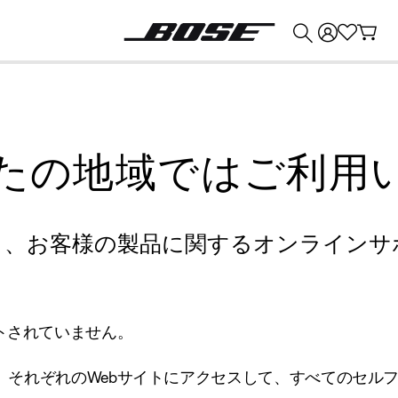
💰
Bose 製品を下取りに出すと最大 ¥30,000 のクレジットを獲得できます。
たの地域ではご利用
り、お客様の製品に関するオンラインサ
トされていません。
、それぞれのWebサイトにアクセスして、すべてのセル