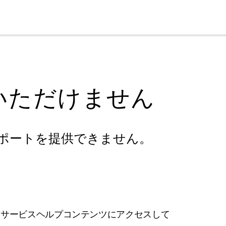
cl
いただけません
ポートを提供できません。
フサービスヘルプコンテンツにアクセスして