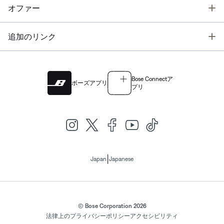
T
オファー
T
追加のリンク
Bose Connectア
ボーズアプリ
プリ
|
Japan
Japanese
© Bose Corporation 2026
法律上の
プライバシーポリシー
アクセシビリティ