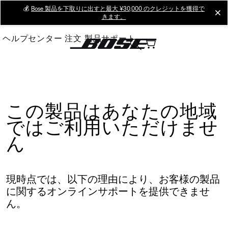
Skip
💰
Bose 製品を下取りに出すと最大 ¥30,000 のクレジットを獲得で
cl
きます。
to
Main
ヘルプセンター
注文
製品サポート
この製品はあなたの地域
ではご利用いただけませ
ん
現時点では、以下の理由により、お客様の製品
に関するオンラインサポートを提供できませ
ん。