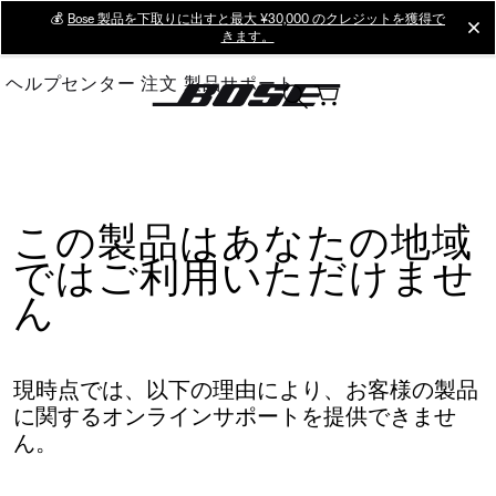
Skip
💰
Bose 製品を下取りに出すと最大 ¥30,000 のクレジットを獲得で
cl
きます。
to
Main
ヘルプセンター
注文
製品サポート
この製品はあなたの地域
ではご利用いただけませ
ん
現時点では、以下の理由により、お客様の製品
に関するオンラインサポートを提供できませ
ん。