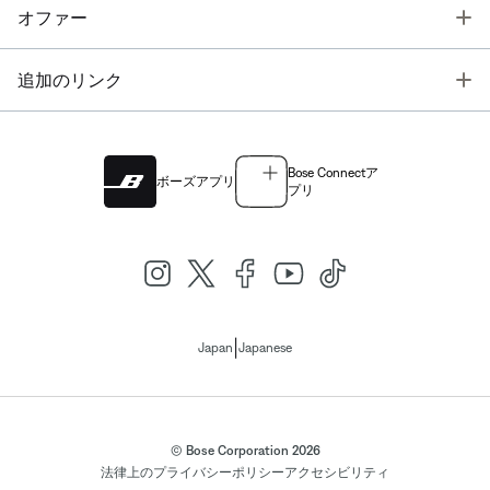
T
オファー
T
追加のリンク
Bose Connectア
ボーズアプリ
プリ
|
Japan
Japanese
© Bose Corporation 2026
法律上の
プライバシーポリシー
アクセシビリティ