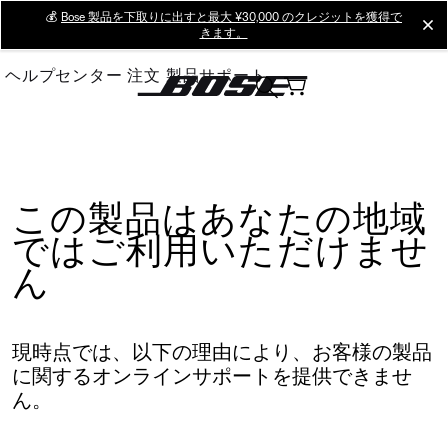
Skip
💰
Bose 製品を下取りに出すと最大 ¥30,000 のクレジットを獲得で
cl
きます。
to
Main
ヘルプセンター
注文
製品サポート
この製品はあなたの地域
ではご利用いただけませ
ん
現時点では、以下の理由により、お客様の製品
に関するオンラインサポートを提供できませ
ん。