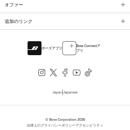
T
オファー
T
追加のリンク
Bose Connectア
ボーズアプリ
プリ
|
Japan
Japanese
© Bose Corporation 2026
法律上の
プライバシーポリシー
アクセシビリティ