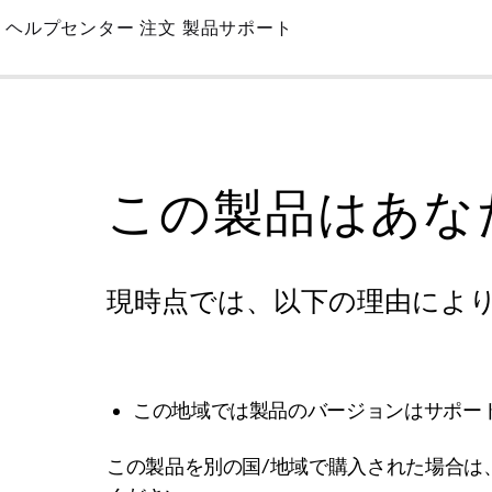
Skip
ヘルプセンター
注文
製品サポート
to
Main
この製品はあな
現時点では、以下の理由によ
この地域では製品のバージョンはサポー
この製品を別の国/地域で購入された場合は