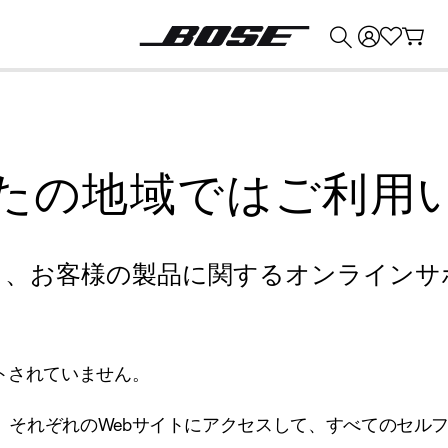
💰
Bose 製品を下取りに出すと最大 ¥30,000 のクレジットを獲得できます。
たの地域ではご利用
り、お客様の製品に関するオンラインサ
トされていません。
、それぞれのWebサイトにアクセスして、すべてのセル