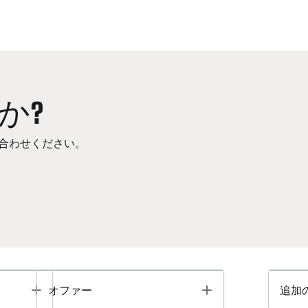
か?
合わせください。
Toggle
Toggle
オファー
追加