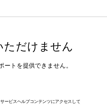
cl
いただけません
ポートを提供できません。
フサービスヘルプコンテンツにアクセスして