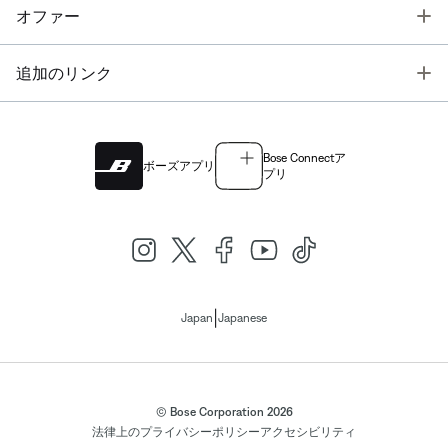
T
オファー
T
追加のリンク
Bose Connectア
ボーズアプリ
プリ
|
Japan
Japanese
© Bose Corporation 2026
法律上の
プライバシーポリシー
アクセシビリティ