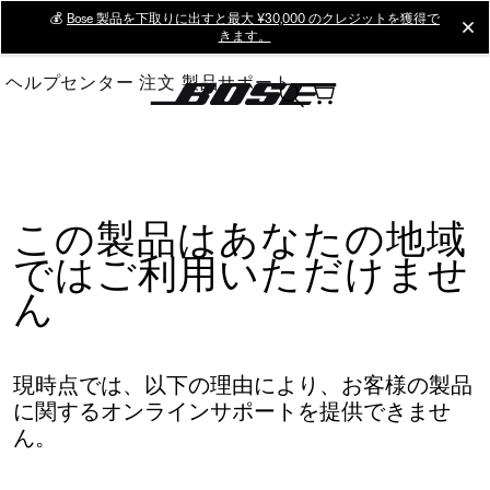
Skip
💰
Bose 製品を下取りに出すと最大 ¥30,000 のクレジットを獲得で
cl
きます。
to
Main
ヘルプセンター
注文
製品サポート
この製品はあなたの地域
ではご利用いただけませ
ん
現時点では、以下の理由により、お客様の製品
に関するオンラインサポートを提供できませ
ん。