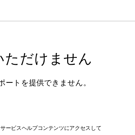
cl
いただけません
ポートを提供できません。
フサービスヘルプコンテンツにアクセスして