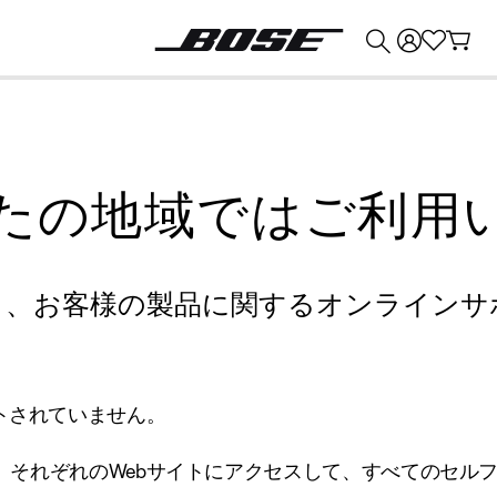
💰
Bose 製品を下取りに出すと最大 ¥30,000 のクレジットを獲得できます。
たの地域ではご利用
り、お客様の製品に関するオンラインサ
トされていません。
、それぞれのWebサイトにアクセスして、すべてのセル