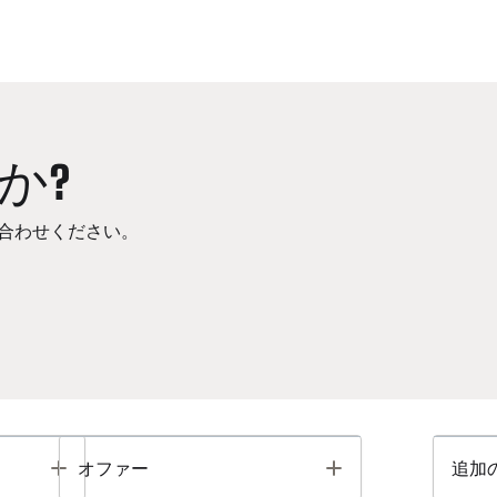
か?
合わせください。
Toggle
Toggle
オファー
追加