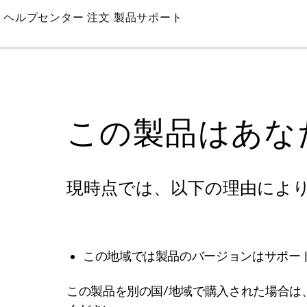
Skip
ヘルプセンター
注文
製品サポート
to
Main
この製品はあな
現時点では、以下の理由によ
この地域では製品のバージョンはサポー
この製品を別の国/地域で購入された場合は