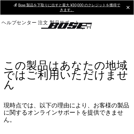
Skip
💰
Bose 製品を下取りに出すと最大 ¥30,000 のクレジットを獲得で
cl
きます。
to
Main
ヘルプセンター
注文
製品サポート
この製品はあなたの地域
ではご利用いただけませ
ん
現時点では、以下の理由により、お客様の製品
に関するオンラインサポートを提供できませ
ん。