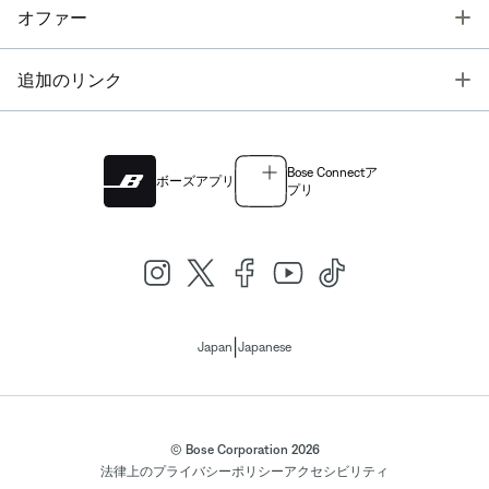
T
オファー
T
追加のリンク
Bose Connectア
ボーズアプリ
プリ
|
Japan
Japanese
© Bose Corporation 2026
法律上の
プライバシーポリシー
アクセシビリティ