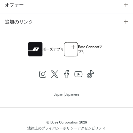
T
オファー
T
追加のリンク
Bose Connectア
ボーズアプリ
プリ
|
Japan
Japanese
© Bose Corporation 2026
法律上の
プライバシーポリシー
アクセシビリティ