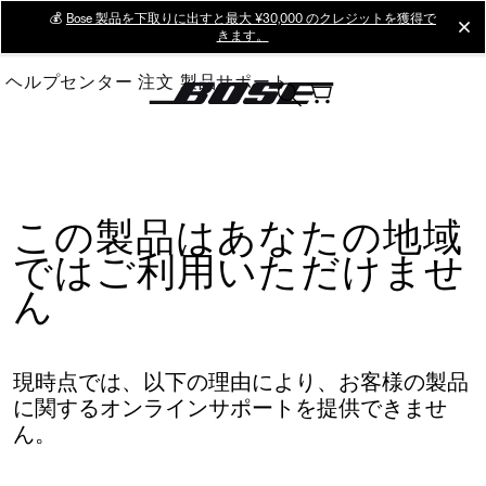
Skip
💰
Bose 製品を下取りに出すと最大 ¥30,000 のクレジットを獲得で
cl
きます。
to
Main
ヘルプセンター
注文
製品サポート
この製品はあなたの地域
ではご利用いただけませ
ん
現時点では、以下の理由により、お客様の製品
に関するオンラインサポートを提供できませ
ん。