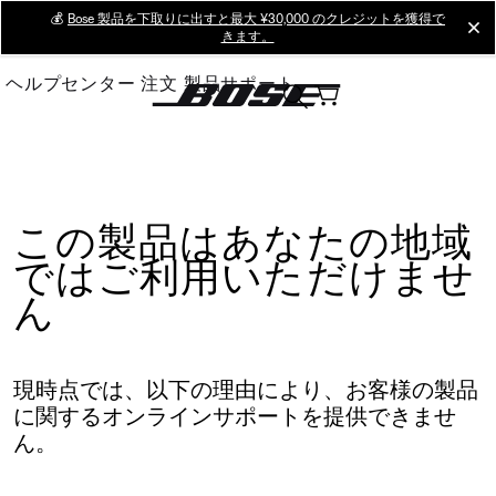
Skip
💰
Bose 製品を下取りに出すと最大 ¥30,000 のクレジットを獲得で
cl
きます。
to
Main
ヘルプセンター
注文
製品サポート
この製品はあなたの地域
ではご利用いただけませ
ん
現時点では、以下の理由により、お客様の製品
に関するオンラインサポートを提供できませ
ん。