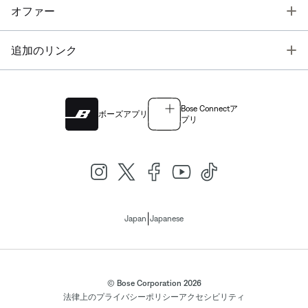
T
オファー
T
追加のリンク
Bose Connectア
ボーズアプリ
プリ
|
Japan
Japanese
© Bose Corporation 2026
法律上の
プライバシーポリシー
アクセシビリティ