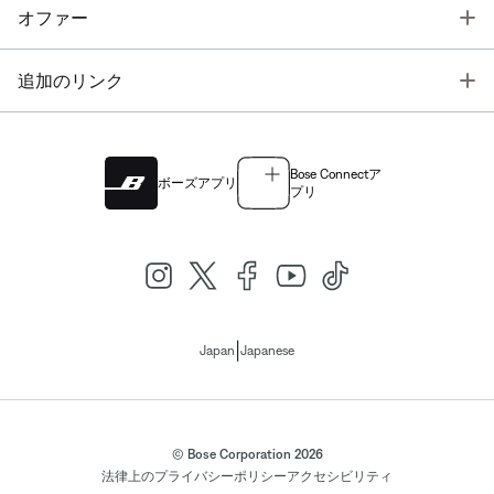
T
オファー
T
追加のリンク
Bose Connectア
ボーズアプリ
プリ
|
Japan
Japanese
© Bose Corporation 2026
法律上の
プライバシーポリシー
アクセシビリティ