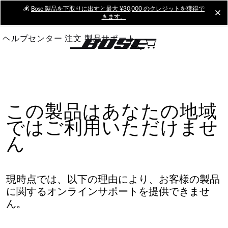
Skip
💰
Bose 製品を下取りに出すと最大 ¥30,000 のクレジットを獲得で
cl
きます。
to
Main
ヘルプセンター
注文
製品サポート
この製品はあなたの地域
ではご利用いただけませ
ん
現時点では、以下の理由により、お客様の製品
に関するオンラインサポートを提供できませ
ん。