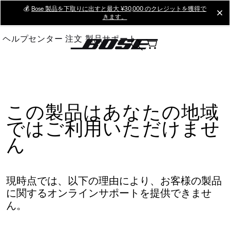
Skip
💰
Bose 製品を下取りに出すと最大 ¥30,000 のクレジットを獲得で
cl
きます。
to
Main
ヘルプセンター
注文
製品サポート
この製品はあなたの地域
ではご利用いただけませ
ん
現時点では、以下の理由により、お客様の製品
に関するオンラインサポートを提供できませ
ん。