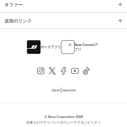
T
オファー
T
追加のリンク
Bose Connectア
ボーズアプリ
プリ
|
Japan
Japanese
© Bose Corporation 2026
法律上の
プライバシーポリシー
アクセシビリティ