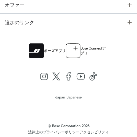
T
オファー
T
追加のリンク
Bose Connectア
ボーズアプリ
プリ
|
Japan
Japanese
© Bose Corporation 2026
法律上の
プライバシーポリシー
アクセシビリティ