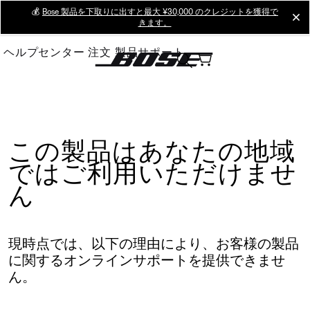
Skip
💰
Bose 製品を下取りに出すと最大 ¥30,000 のクレジットを獲得で
cl
きます。
to
Main
ヘルプセンター
注文
製品サポート
この製品はあなたの地域
ではご利用いただけませ
ん
現時点では、以下の理由により、お客様の製品
に関するオンラインサポートを提供できませ
ん。