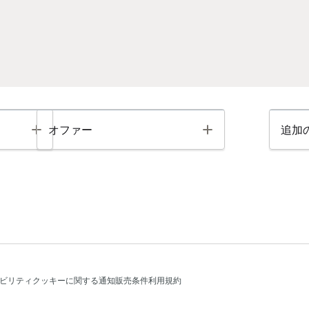
Toggle
Toggle
オファー
追加
ビリティ
クッキーに関する通知
販売条件
利用規約