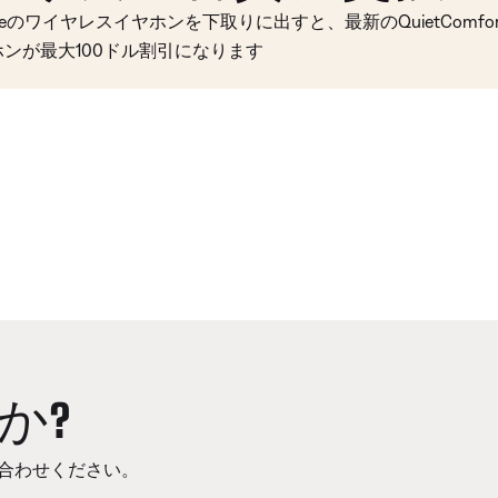
seのワイヤレスイヤホンを下取りに出すと、最新のQuietComfort 
ホンが最大100ドル割引になります
か?
合わせください。