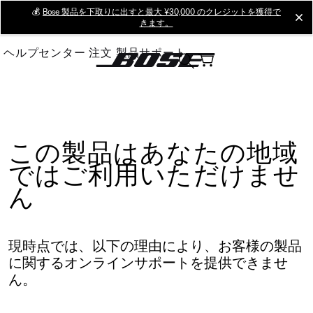
Skip
💰
Bose 製品を下取りに出すと最大 ¥30,000 のクレジットを獲得で
cl
きます。
to
Main
ヘルプセンター
注文
製品サポート
この製品はあなたの地域
ではご利用いただけませ
ん
現時点では、以下の理由により、お客様の製品
に関するオンラインサポートを提供できませ
ん。