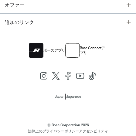
T
オファー
T
追加のリンク
Bose Connectア
ボーズアプリ
プリ
|
Japan
Japanese
© Bose Corporation 2026
法律上の
プライバシーポリシー
アクセシビリティ