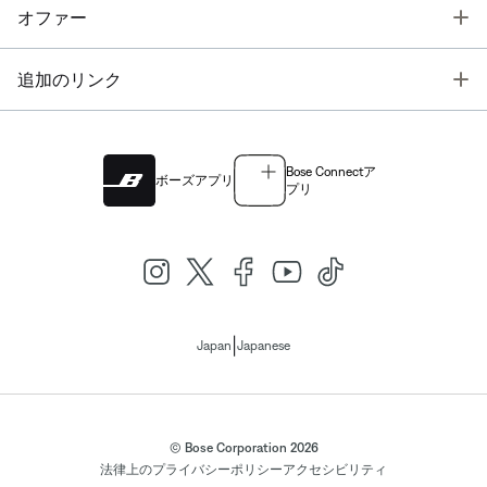
T
オファー
T
追加のリンク
Bose Connectア
ボーズアプリ
プリ
|
Japan
Japanese
© Bose Corporation 2026
法律上の
プライバシーポリシー
アクセシビリティ