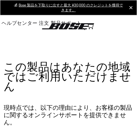
Skip
💰
Bose 製品を下取りに出すと最大 ¥30,000 のクレジットを獲得で
cl
きます。
to
Main
ヘルプセンター
注文
製品サポート
この製品はあなたの地域
ではご利用いただけませ
ん
現時点では、以下の理由により、お客様の製品
に関するオンラインサポートを提供できませ
ん。