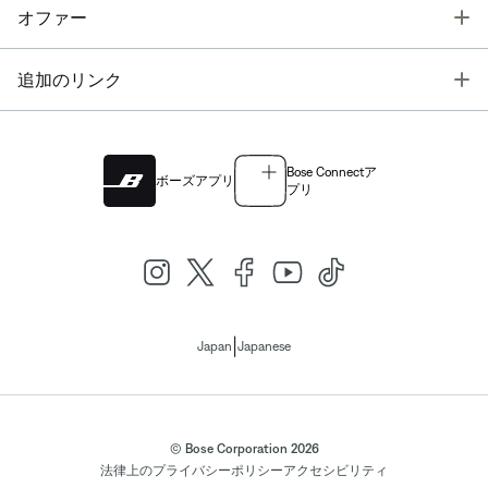
T
オファー
T
追加のリンク
Bose Connectア
ボーズアプリ
プリ
|
Japan
Japanese
© Bose Corporation 2026
法律上の
プライバシーポリシー
アクセシビリティ