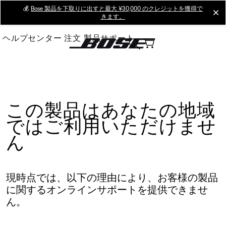
Skip
💰
Bose 製品を下取りに出すと最大 ¥30,000 のクレジットを獲得で
cl
きます。
to
Main
ヘルプセンター
注文
製品サポート
この製品はあなたの地域
ではご利用いただけませ
ん
現時点では、以下の理由により、お客様の製品
に関するオンラインサポートを提供できませ
ん。