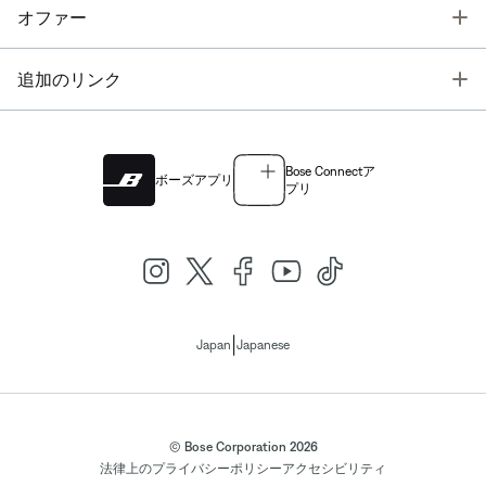
T
オファー
T
追加のリンク
Bose Connectア
ボーズアプリ
プリ
|
Japan
Japanese
© Bose Corporation 2026
法律上の
プライバシーポリシー
アクセシビリティ