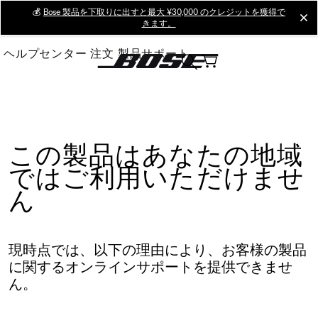
Skip
💰
Bose 製品を下取りに出すと最大 ¥30,000 のクレジットを獲得で
cl
きます。
to
Main
ヘルプセンター
注文
製品サポート
この製品はあなたの地域
ではご利用いただけませ
ん
現時点では、以下の理由により、お客様の製品
に関するオンラインサポートを提供できませ
ん。