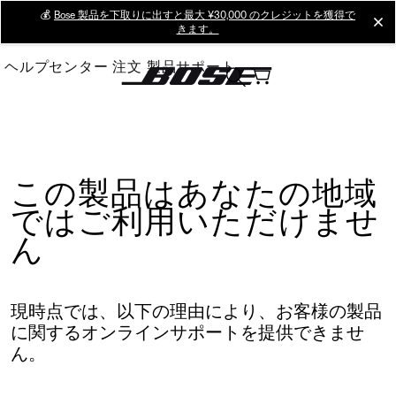
Skip
💰
Bose 製品を下取りに出すと最大 ¥30,000 のクレジットを獲得で
cl
きます。
to
Main
ヘルプセンター
注文
製品サポート
この製品はあなたの地域
ではご利用いただけませ
ん
現時点では、以下の理由により、お客様の製品
に関するオンラインサポートを提供できませ
ん。