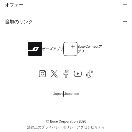
T
オファー
T
追加のリンク
Bose Connectア
ボーズアプリ
プリ
|
Japan
Japanese
© Bose Corporation 2026
法律上の
プライバシーポリシー
アクセシビリティ