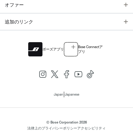
T
オファー
T
追加のリンク
Bose Connectア
ボーズアプリ
プリ
|
Japan
Japanese
© Bose Corporation 2026
法律上の
プライバシーポリシー
アクセシビリティ