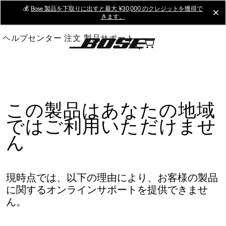
Skip
💰
Bose 製品を下取りに出すと最大 ¥30,000 のクレジットを獲得で
cl
きます。
to
Main
ヘルプセンター
注文
製品サポート
この製品はあなたの地域
ではご利用いただけませ
ん
現時点では、以下の理由により、お客様の製品
に関するオンラインサポートを提供できませ
ん。