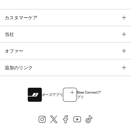
T
カスタマーケア
T
当社
T
オファー
T
追加のリンク
Bose Connectア
ボーズアプリ
プリ