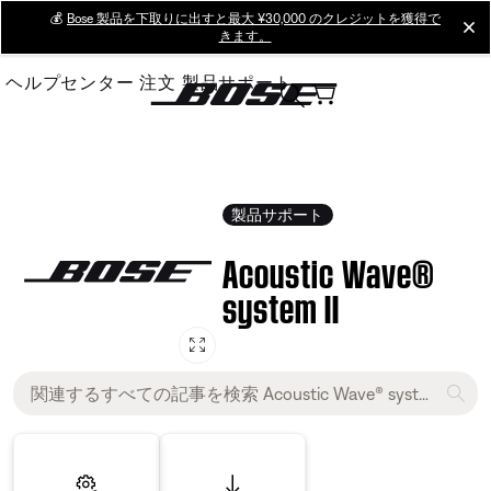
Skip
💰
Bose 製品を下取りに出すと最大 ¥30,000 のクレジットを獲得で
cl
きます。
to
Main
ヘルプセンター
注文
製品サポート
製品サポート
Acoustic Wave®
system II