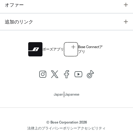
T
オファー
T
追加のリンク
Bose Connectア
ボーズアプリ
プリ
|
Japan
Japanese
© Bose Corporation 2026
法律上の
プライバシーポリシー
アクセシビリティ