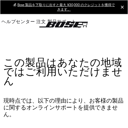
Skip
💰
Bose 製品を下取りに出すと最大 ¥30,000 のクレジットを獲得で
cl
きます。
to
Main
ヘルプセンター
注文
製品サポート
この製品はあなたの地域
ではご利用いただけませ
ん
現時点では、以下の理由により、お客様の製品
に関するオンラインサポートを提供できませ
ん。