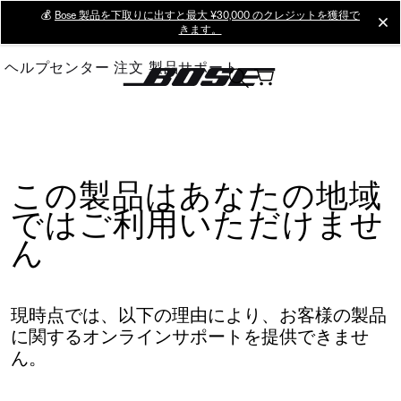
Skip
💰
Bose 製品を下取りに出すと最大 ¥30,000 のクレジットを獲得で
cl
きます。
to
Main
ヘルプセンター
注文
製品サポート
この製品はあなたの地域
ではご利用いただけませ
ん
現時点では、以下の理由により、お客様の製品
に関するオンラインサポートを提供できませ
ん。