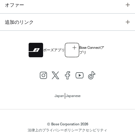
T
オファー
T
追加のリンク
Bose Connectア
ボーズアプリ
プリ
|
Japan
Japanese
© Bose Corporation 2026
法律上の
プライバシーポリシー
アクセシビリティ